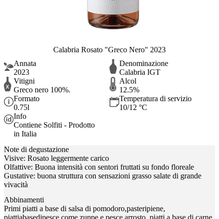
Calabria Rosato "Greco Nero" 2023
Annata
Denominazione
2023
Calabria IGT
Vitigni
Alcol
Greco nero 100%.
12.5%
Formato
Temperatura di servizio
0.75l
10/12 °C
Info
Contiene Solfiti - Prodotto
in Italia
Note di degustazione
Visive: Rosato leggermente carico
Olfattive: Buona intensità con sentori fruttati su fondo floreale
Gustative: buona struttura con sensazioni grasso salate di grande
vivacità
Abbinamenti
Primi piatti a base di salsa di pomodoro,pasteripiene,
piattiabasedipesce come zuppe e pesce arrosto, piatti a base di carne,