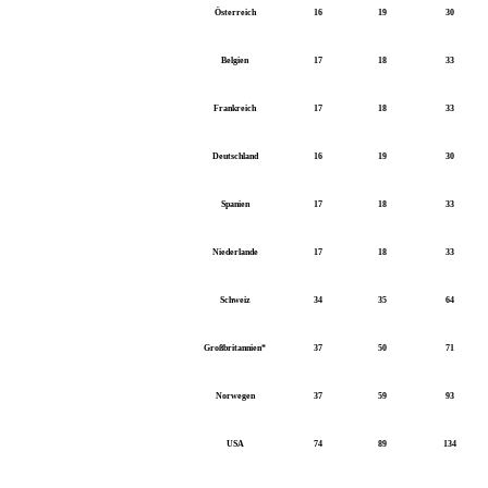
Österreich
16
19
30
Belgien
17
18
33
Frankreich
17
18
33
Deutschland
16
19
30
Spanien
17
18
33
Niederlande
17
18
33
Schweiz
34
35
64
Großbritannien*
37
50
71
Norwegen
37
59
93
USA
74
89
134