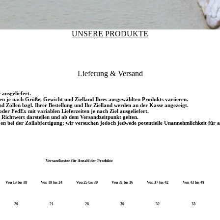
UNSERE PRODUKTE
Lieferung & Versand
ausgeliefert.
sten je nach Größe, Gewicht und Zielland Ihres ausgewählten Produkts variieren.
d Zöllen bzgl. Ihrer Bestellung und Ihr Zielland werden an der Kasse angezeigt.
r FedEx mit variablen Lieferzeiten je nach Ziel ausgeliefert.
n Richtwert darstellen und ab dem Versandzeitpunkt gelten.
bei der Zollabfertigung; wir versuchen jedoch jedwede potentielle Unannehmlichkeit für al
Versandkosten für Anzahl der Produkte
Von 13 bis 18
Von 19 bis 24
Von 25 bis 30
Von 31 bis 36
Von 37 bis 42
Von 43 bis 48
20
21
28
30
32
33