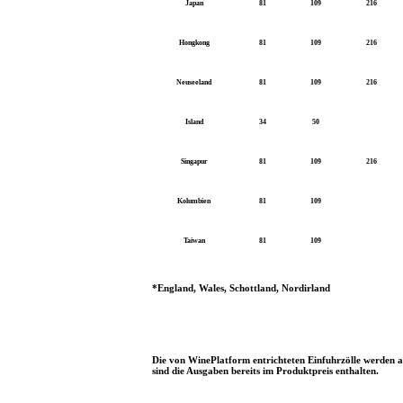
Japan
81
109
216
Hongkong
81
109
216
Neuseeland
81
109
216
Island
34
50
Singapur
81
109
216
Kolumbien
81
109
Taiwan
81
109
*England, Wales, Schottland, Nordirland
Die von WinePlatform entrichteten Einfuhrzölle werden al
sind die Ausgaben bereits im Produktpreis enthalten.