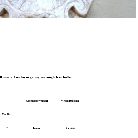
l unsere Kunden so gering wie möglich zu halten.
Kostenloser Versand
Versandzeitpunkt
Von 49+
47
Keiner
1-2 Tage