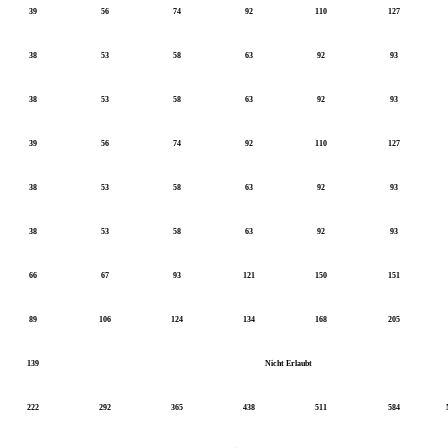
39
56
74
92
110
127
38
53
58
63
92
93
38
53
58
63
92
93
39
56
74
92
110
127
38
53
58
63
92
93
38
53
58
63
92
93
66
67
93
121
150
151
89
106
124
134
168
205
139
Nicht Erlaubt
222
292
365
438
511
584