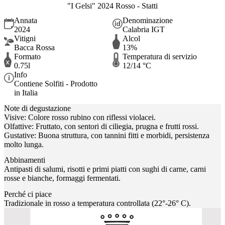
"I Gelsi" 2024 Rosso - Statti
Annata
Denominazione
2024
Calabria IGT
Vitigni
Alcol
Bacca Rossa
13%
Formato
Temperatura di servizio
0.75l
12/14 °C
Info
Contiene Solfiti - Prodotto
in Italia
Note di degustazione
Visive: Colore rosso rubino con riflessi violacei.
Olfattive: Fruttato, con sentori di ciliegia, prugna e frutti rossi.
Gustative: Buona struttura, con tannini fitti e morbidi, persistenza
molto lunga.
Abbinamenti
Antipasti di salumi, risotti e primi piatti con sughi di carne, carni
rosse e bianche, formaggi fermentati.
Perché ci piace
Tradizionale in rosso a temperatura controllata (22°-26° C).