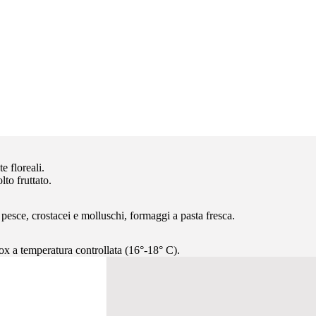
e floreali.
to fruttato.
i pesce, crostacei e molluschi, formaggi a pasta fresca.
nox a temperatura controllata (16°-18° C).