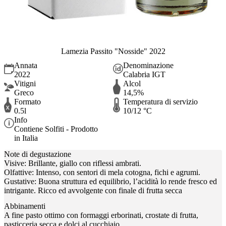
Lamezia Passito "Nosside" 2022
Annata
Denominazione
2022
Calabria IGT
Vitigni
Alcol
Greco
14,5%
Formato
Temperatura di servizio
0.5l
10/12 °C
Info
Contiene Solfiti - Prodotto
in Italia
Note di degustazione
Visive: Brillante, giallo con riflessi ambrati.
Olfattive: Intenso, con sentori di mela cotogna, fichi e agrumi.
Gustative: Buona struttura ed equilibrio, l’acidità lo rende fresco ed
intrigante. Ricco ed avvolgente con finale di frutta secca
Abbinamenti
A fine pasto ottimo con formaggi erborinati, crostate di frutta,
pasticceria secca e dolci al cucchiaio.