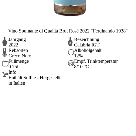
Vino Spumante di Qualità Brut Rosè 2022 "Ferdinando 1938"
Jahrgang
Bezeichnung
2022
Calabria IGT
Rebsorten
Alkoholgehalt
Greco Nero
12%
Füllmenge
Empf. Trinktemperatur
0.75l
8/10 °C
Info
Enthält Sulfite - Hergestellt
in Italien