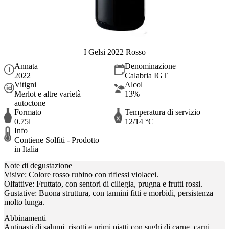
I Gelsi 2022 Rosso
Annata
Denominazione
2022
Calabria IGT
Vitigni
Alcol
Merlot e altre varietà
13%
autoctone
Formato
Temperatura di servizio
0.75l
12/14 °C
Info
Contiene Solfiti - Prodotto
in Italia
Note di degustazione
Visive: Colore rosso rubino con riflessi violacei.
Olfattive: Fruttato, con sentori di ciliegia, prugna e frutti rossi.
Gustative: Buona struttura, con tannini fitti e morbidi, persistenza
molto lunga.
Abbinamenti
Antipasti di salumi, risotti e primi piatti con sughi di carne, carni