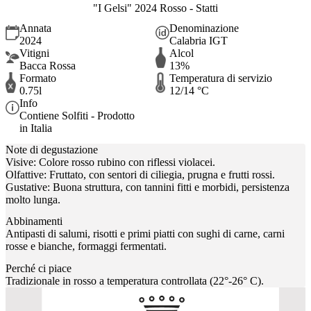
"I Gelsi" 2024 Rosso - Statti
Annata
Denominazione
2024
Calabria IGT
Vitigni
Alcol
Bacca Rossa
13%
Formato
Temperatura di servizio
0.75l
12/14 °C
Info
Contiene Solfiti - Prodotto
in Italia
Note di degustazione
Visive: Colore rosso rubino con riflessi violacei.
Olfattive: Fruttato, con sentori di ciliegia, prugna e frutti rossi.
Gustative: Buona struttura, con tannini fitti e morbidi, persistenza
molto lunga.
Abbinamenti
Antipasti di salumi, risotti e primi piatti con sughi di carne, carni
rosse e bianche, formaggi fermentati.
Perché ci piace
Tradizionale in rosso a temperatura controllata (22°-26° C).