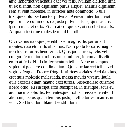
ante imperdiet venenatis eget vel felis. Nullam eleifend urna
ut ex blandit, non dignissim purus aliquet. Mauris dignissim
sem at velit molestie, in ultricies ante commodo. Nulla
tristique dolor sed auctor pulvinar. Aenean interdum, erat
eget ornare commodo, ex justo pulvinar felis, quis iaculis
ipsum nulla et odio. Etiam at congue ex, ut suscipit mauris.
Aliquam tristique molestie mi id blandit.
Orci varius natoque penatibus et magnis dis parturient
montes, nascetur ridiculus mus. Nam porta lobortis magna,
non luctus turpis hendrerit at. Quisque ultrices, felis vel
congue fermentum, mi ipsum blandit ex, id convallis elit
enim at felis. Nulla in fermentum tellus. Aenean tempus
sapien ut posuere condimentum. Quisque laoreet tellus vel
sagittis feugiat. Donec fringilla ultrices sodales. Sed dapibus,
erat quis molestie malesuada, massa mauris viverra ligula,
quis egestas quam magna eget turpis. Suspendisse euismod
libero odio, eu suscipit arcu suscipit et. In tristique lacus eu
arcu iaculis lobortis. Pellentesque mollis, massa et eleifend
aliquam, lectus quam tempus justo, a efficitur est mauris in
velit. Sed tincidunt blandit vestibulum.