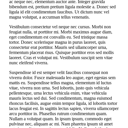
ac neque nec, elementum auctor ante. Integer gravida
bibendum est, pretium pretium ligula molestie a. Donec sed
ligula id elit condimentum faucibus. Ut dictum nunc vel
magna volutpat, a accumsan tellus venenatis.
Vestibulum consectetur vel neque nec cursus. Morbi non
feugiat nulla, ut porttitor mi. Morbi maximus augue diam,
eget condimentum est convallis eu. Sed tristique massa
tortor. Donec scelerisque magna in purus laoreet, quis
consectetur erat porttitor. Mauris sed ullamcorper urna,
fermentum placerat risus. Quisque porttitor eros sed mollis
laoreet. Cras et volutpat mi. Vestibulum suscipit sem vitae
nunc eleifend viverra.
Suspendisse id est semper velit faucibus consequat non
viverra dolor. Fusce malesuada leo augue, eget egestas sem
mattis eu. Suspendisse tellus magna, elementum id luctus
vitae, viverra non urna. Sed lobortis, justo quis vehicula
pellentesque, urna lectus vehicula enim, vitae vehicula
mauris lectus sed dui. Sed condimentum, magna euismod
rhoncus facilisis, augue enim tempor ligula, id lobortis tortor
lacus feugiat est. In sagittis lectus sapien, viverra ullamcorper
arcu porttitor in. Phasellus rutrum condimentum quam.
Nullam a volutpat quam. In ipsum ipsum, commodo eget
pulvinar nec, aliquam ac mi. Nam pharetra ipsum sit amet