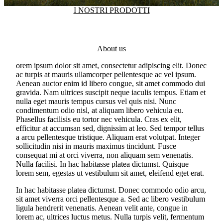
I NOSTRI PRODOTTI
About us
orem ipsum dolor sit amet, consectetur adipiscing elit. Donec
ac turpis at mauris ullamcorper pellentesque ac vel ipsum.
Aenean auctor enim id libero congue, sit amet commodo dui
gravida. Nam ultrices suscipit neque iaculis tempus. Etiam et
nulla eget mauris tempus cursus vel quis nisi. Nunc
condimentum odio nisl, at aliquam libero vehicula eu.
Phasellus facilisis eu tortor nec vehicula. Cras ex elit,
efficitur at accumsan sed, dignissim at leo. Sed tempor tellus
a arcu pellentesque tristique. Aliquam erat volutpat. Integer
sollicitudin nisi in mauris maximus tincidunt. Fusce
consequat mi at orci viverra, non aliquam sem venenatis.
Nulla facilisi. In hac habitasse platea dictumst. Quisque
lorem sem, egestas ut vestibulum sit amet, eleifend eget erat.
In hac habitasse platea dictumst. Donec commodo odio arcu,
sit amet viverra orci pellentesque a. Sed ac libero vestibulum
ligula hendrerit venenatis. Aenean velit ante, congue in
lorem ac, ultrices luctus metus. Nulla turpis velit, fermentum