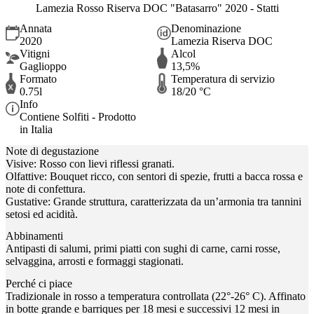
Lamezia Rosso Riserva DOC "Batasarro" 2020 - Statti
Annata
Denominazione
2020
Lamezia Riserva DOC
Vitigni
Alcol
Gaglioppo
13,5%
Formato
Temperatura di servizio
0.75l
18/20 °C
Info
Contiene Solfiti - Prodotto
in Italia
Note di degustazione
Visive: Rosso con lievi riflessi granati.
Olfattive: Bouquet ricco, con sentori di spezie, frutti a bacca rossa e
note di confettura.
Gustative: Grande struttura, caratterizzata da un’armonia tra tannini
setosi ed acidità.
Abbinamenti
Antipasti di salumi, primi piatti con sughi di carne, carni rosse,
selvaggina, arrosti e formaggi stagionati.
Perché ci piace
Tradizionale in rosso a temperatura controllata (22°-26° C). Affinato
in botte grande e barriques per 18 mesi e successivi 12 mesi in