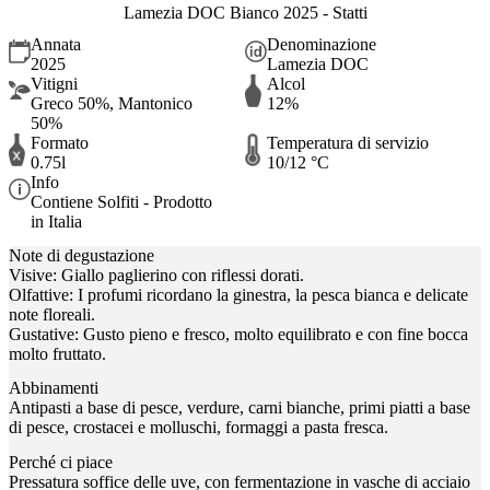
Lamezia DOC Bianco 2025 - Statti
Annata
Denominazione
2025
Lamezia DOC
Vitigni
Alcol
Greco 50%, Mantonico
12%
50%
Formato
Temperatura di servizio
0.75l
10/12 °C
Info
Contiene Solfiti - Prodotto
in Italia
Note di degustazione
Visive: Giallo paglierino con riflessi dorati.
Olfattive: I profumi ricordano la ginestra, la pesca bianca e delicate
note floreali.
Gustative: Gusto pieno e fresco, molto equilibrato e con fine bocca
molto fruttato.
Abbinamenti
Antipasti a base di pesce, verdure, carni bianche, primi piatti a base
di pesce, crostacei e molluschi, formaggi a pasta fresca.
Perché ci piace
Pressatura soffice delle uve, con fermentazione in vasche di acciaio