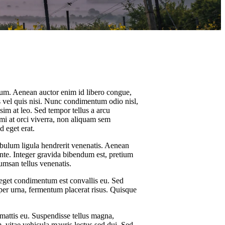
psum. Aenean auctor enim id libero congue,
s vel quis nisi. Nunc condimentum odio nisl,
ssim at leo. Sed tempor tellus a arcu
 mi at orci viverra, non aliquam sem
d eget erat.
ibulum ligula hendrerit venenatis. Aenean
ante. Integer gravida bibendum est, pretium
umsan tellus venenatis.
 eget condimentum est convallis eu. Sed
rper urna, fermentum placerat risus. Quisque
mattis eu. Suspendisse tellus magna,
m, vitae vehicula mauris lectus sed dui. Sed