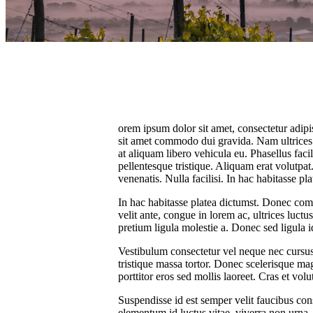
orem ipsum dolor sit amet, consectetur adipi
sit amet commodo dui gravida. Nam ultrices 
at aliquam libero vehicula eu. Phasellus facil
pellentesque tristique. Aliquam erat volutpat
venenatis. Nulla facilisi. In hac habitasse p
In hac habitasse platea dictumst. Donec comm
velit ante, congue in lorem ac, ultrices luc
pretium ligula molestie a. Donec sed ligula
Vestibulum consectetur vel neque nec cursus
tristique massa tortor. Donec scelerisque ma
porttitor eros sed mollis laoreet. Cras et vol
Suspendisse id est semper velit faucibus co
elementum id luctus vitae, viverra non urna. 