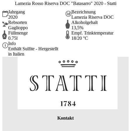
Lamezia Rosso Riserva DOC "Batasarro" 2020 - Statti
Jahrgang
Bezeichnung
2020
Lamezia Riserva DOC
Rebsorten
Alkoholgehalt
Gaglioppo
13,5%
Füllmenge
Empf. Trinktemperatur
0.75l
18/20 °C
Info
Enthält Sulfite - Hergestellt
in Italien
Kontakt