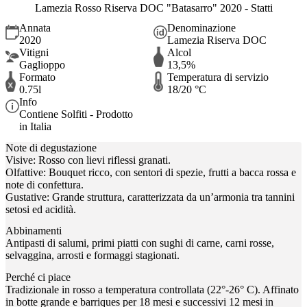
Lamezia Rosso Riserva DOC "Batasarro" 2020 - Statti
Annata
Denominazione
2020
Lamezia Riserva DOC
Vitigni
Alcol
Gaglioppo
13,5%
Formato
Temperatura di servizio
0.75l
18/20 °C
Info
Contiene Solfiti - Prodotto
in Italia
Note di degustazione
Visive: Rosso con lievi riflessi granati.
Olfattive: Bouquet ricco, con sentori di spezie, frutti a bacca rossa e
note di confettura.
Gustative: Grande struttura, caratterizzata da un’armonia tra tannini
setosi ed acidità.
Abbinamenti
Antipasti di salumi, primi piatti con sughi di carne, carni rosse,
selvaggina, arrosti e formaggi stagionati.
Perché ci piace
Tradizionale in rosso a temperatura controllata (22°-26° C). Affinato
in botte grande e barriques per 18 mesi e successivi 12 mesi in