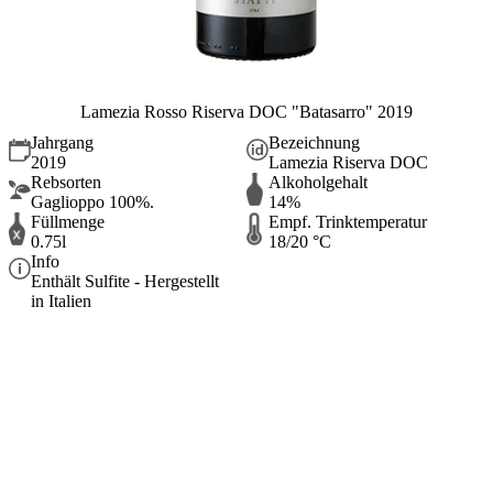
Lamezia Rosso Riserva DOC "Batasarro" 2019
Jahrgang
Bezeichnung
2019
Lamezia Riserva DOC
Rebsorten
Alkoholgehalt
Gaglioppo 100%.
14%
Füllmenge
Empf. Trinktemperatur
0.75l
18/20 °C
Info
Enthält Sulfite - Hergestellt
in Italien