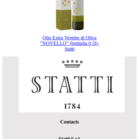
Olio Extra Vergine di Oliva
"NOVELLO" (bottiglia 0,5l)-
Statti
Contacts
Statti S.r.l.