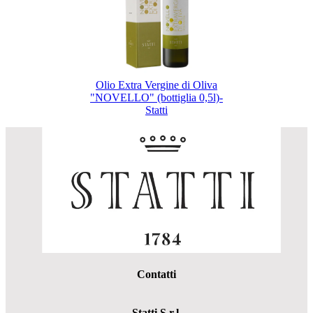
Olio Extra Vergine di Oliva
"NOVELLO" (bottiglia 0,5l)-
Statti
Contatti
Statti S.r.l.